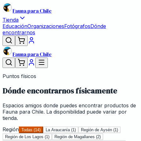
Fauna para Chile
Tienda
Educación
Organizaciones
Fotógrafos
Dónde
encontrarnos
Fauna para Chile
Puntos físicos
Dónde encontrarnos físicamente
Espacios amigos donde puedes encontrar productos de
Fauna para Chile. La disponibilidad puede variar por
tienda.
Región
Todas (
14
)
La Araucanía
(
1
)
Región de Aysén
(
1
)
Región de Los Lagos
(
1
)
Región de Magallanes
(
2
)