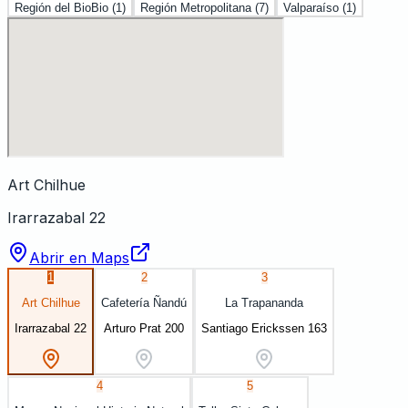
Región del BioBio
(
1
)
Región Metropolitana
(
7
)
Valparaíso
(
1
)
Art Chilhue
Irarrazabal 22
Abrir en Maps
1
2
3
Art Chilhue
Cafetería Ñandú
La Trapananda
Irarrazabal 22
Arturo Prat 200
Santiago Erickssen 163
4
5